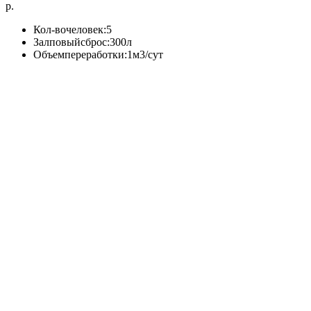
р.
Кол-вочеловек:5
Залповыйсброс:300л
Объемпереработки:1м3/сут