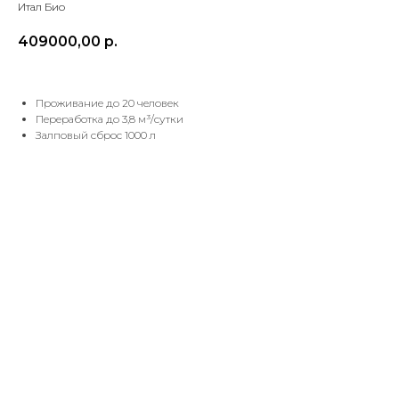
Итал Био
409000,00
р.
Проживание до 20 человек
Переработка до 3,8 м³/сутки
Залповый сброс 1000 л