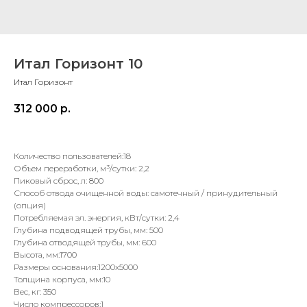
Итал Горизонт 10
Итал Горизонт
312 000
р.
Количество пользователей:18
Объем переработки, м³/сутки: 2,2
Пиковый сброс, л: 800
Способ отвода очищенной воды: самотечный / принудительный
(опция)
Потребляемая эл. энергия, кВт/сутки: 2,4
Глубина подводящей трубы, мм: 500
Глубина отводящей трубы, мм: 600
Высота, мм:1700
Размеры основания:1200x5000
Толщина корпуса, мм:10
Вес, кг: 350
Число компрессоров:1