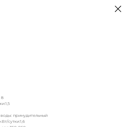
 8
и:1,5
воды: принудительный
Вт/сутки:1,6