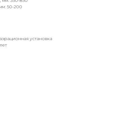
 мм: 350-850
мм: 50-200
 аэрационная установка
лет